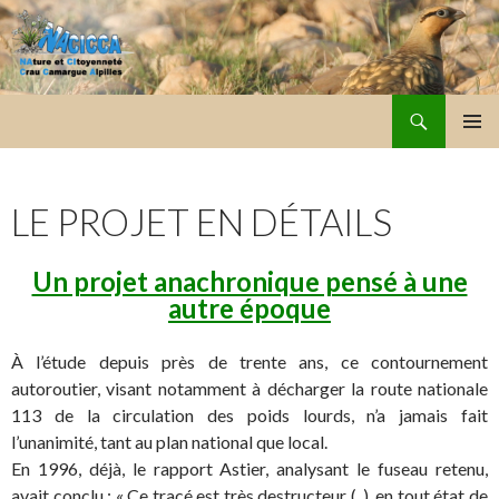
Recherche
NACICCA
ALLER
MENU
AU
PRINCI
CONTENU
LE PROJET EN DÉTAILS
Un projet anachronique pensé à une
autre époque
À l’étude depuis près de trente ans, ce contournement
autoroutier, visant notamment à décharger la route nationale
113 de la circulation des poids lourds, n’a jamais fait
l’unanimité, tant au plan national que local.
En 1996, déjà, le rapport Astier, analysant le fuseau retenu,
avait conclu : « Ce tracé est très destructeur (..), en tout état de