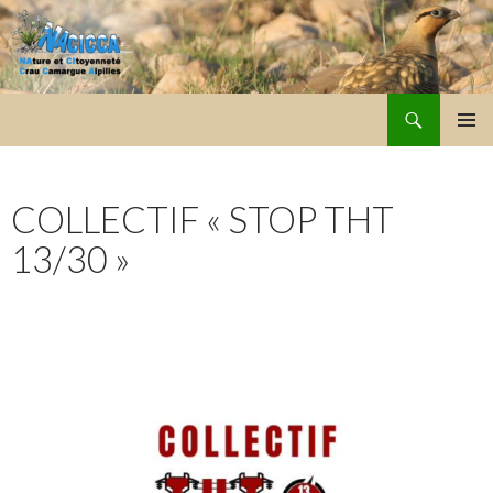
Recherche
NACICCA
ALLER
MENU
AU
PRINCI
CONTENU
COLLECTIF « STOP THT
13/30 »