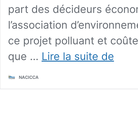
part des décideurs économ
l’association d’environne
ce projet polluant et coût
Contournem
que …
Lire la suite de
autouroutier
:
Nacicca
NACICCA
lance
une
pétition