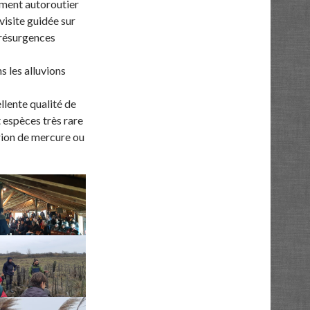
ement autoroutier
visite guidée sur
 résurgences
s les alluvions
lente qualité de
t espèces très rare
rion de mercure ou