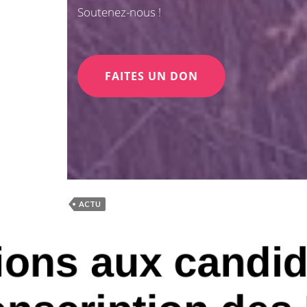
Soutenez-nous !
FAITES UN DON
ACTU