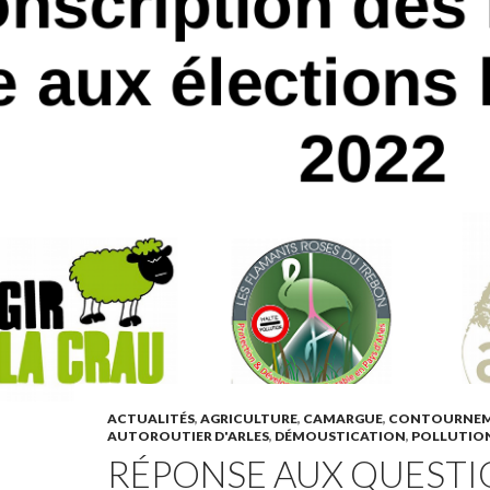
ACTUALITÉS
,
AGRICULTURE
,
CAMARGUE
,
CONTOURNE
AUTOROUTIER D'ARLES
,
DÉMOUSTICATION
,
POLLUTIO
RÉPONSE AUX QUESTI