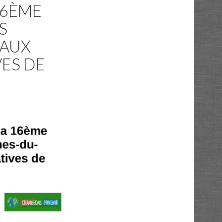
16ÈME
S
 AUX
VES DE