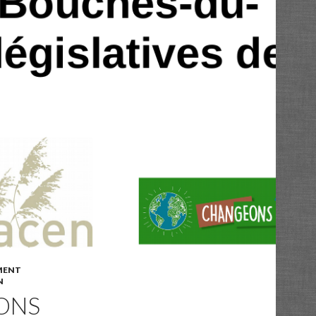
MENT
N
ONS