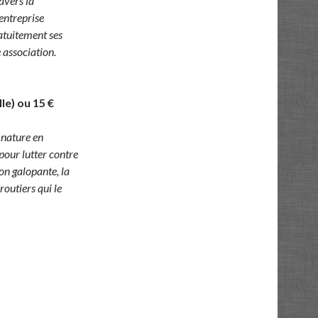
avers la
entreprise
ratuitement ses
 association.
e) ou 15 €
 nature en
pour lutter contre
ion galopante, la
routiers qui le