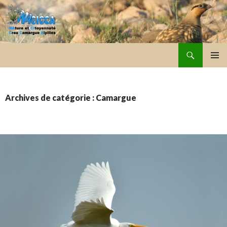
Recherche
NACICCA
ALLER
MENU
AU
PRINCI
CONTENU
Archives de catégorie : Camargue