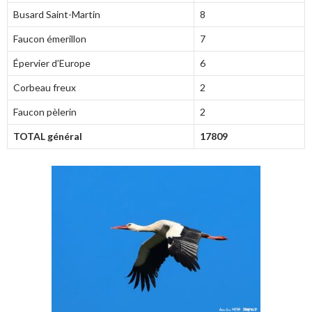
Busard Saint-Martin
8
Faucon émerillon
7
Épervier d’Europe
6
Corbeau freux
2
Faucon pèlerin
2
TOTAL général
17809