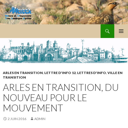
Recherche
NACICCA
ALLER
MENU
AU
PRINCI
CONTENU
ARLES EN TRANSITION
,
LETTRE D'INFO 12
,
LETTRES D'INFO
,
VILLE EN
TRANSITION
ARLES EN TRANSITION, DU
NOUVEAU POUR LE
MOUVEMENT
2 JUIN 2016
ADMIN