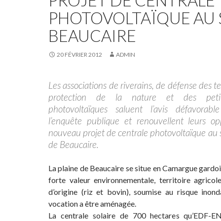
PROJET DE CENTRALE
PHOTOVOLTAÏQUE AU 
BEAUCAIRE
20 FÉVRIER 2012
ADMIN
Les associations de riverains, de défense des te
protection de la nature et des petit
photovoltaïques saluent l’avis défavorab
l’enquête publique et renouvellent leurs op
nouveau projet de centrale photovoltaïque au s
de Beaucaire.
La plaine de Beaucaire se situe en Camargue gardoi
forte valeur environnementale, territoire agricol
d’origine (riz et bovin), soumise au risque inonda
vocation a être aménagée.
La centrale solaire de 700 hectares qu’EDF-EN