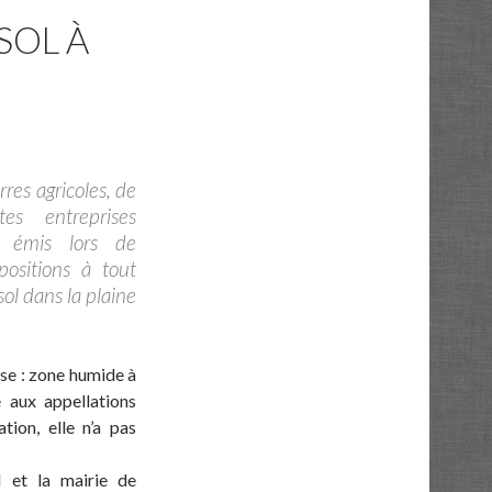
SOL À
rres agricoles, de
es entreprises
le émis lors de
positions à tout
ol dans la plaine
se : zone humide à
e aux appellations
tion, elle n’a pas
 et la mairie de