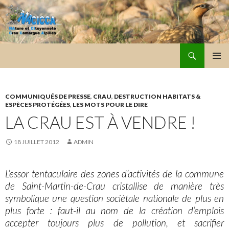
Recherche
NACICCA
ALLER
MENU
AU
PRINCI
CONTENU
COMMUNIQUÉS DE PRESSE
,
CRAU
,
DESTRUCTION HABITATS &
ESPÈCES PROTÉGÉES
,
LES MOTS POUR LE DIRE
LA CRAU EST À VENDRE !
18 JUILLET 2012
ADMIN
L’essor tentaculaire des zones d’activités de la commune
de Saint-Martin-de-Crau cristallise de manière très
symbolique une question sociétale nationale de plus en
plus forte : faut-il au nom de la création d’emplois
accepter toujours plus de pollution, et sacrifier