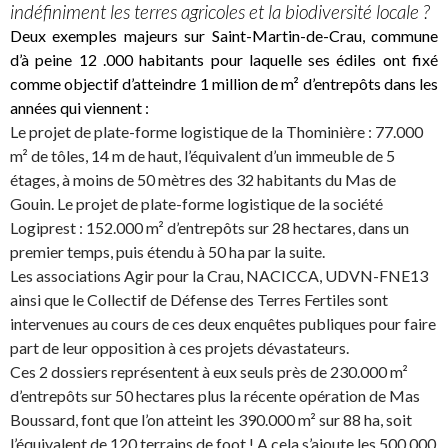
indéfiniment les terres agricoles et la biodiversité locale ?
Deux exemples majeurs sur Saint-Martin-de-Crau, commune
d’à peine 12 .000 habitants pour laquelle ses édiles ont fixé
comme objectif d’atteindre 1 million de m² d’entrepôts dans les
années qui viennent :
Le projet de plate-forme logistique de la Thominière : 77.000
m² de tôles, 14 m de haut, l’équivalent d’un immeuble de 5
étages, à moins de 50 mètres des 32 habitants du Mas de
Gouin. Le projet de plate-forme logistique de la société
Logiprest : 152.000 m² d’entrepôts sur 28 hectares, dans un
premier temps, puis étendu à 50 ha par la suite.
Les associations Agir pour la Crau, NACICCA, UDVN-FNE13
ainsi que le Collectif de Défense des Terres Fertiles sont
intervenues au cours de ces deux enquêtes publiques pour faire
part de leur opposition à ces projets dévastateurs.
Ces 2 dossiers représentent à eux seuls près de 230.000 m²
d’entrepôts sur 50 hectares plus la récente opération de Mas
Boussard, font que l’on atteint les 390.000 m² sur 88 ha, soit
l’équivalent de 120 terrains de foot ! A cela s’ajoute les 500.000