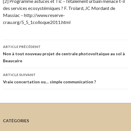
[2] Programme astuces et Tic – l’étalement urbain menace t-il
des services ecosystémiques ? F. Trolard, JC Mordant de
Massiac – http://www.reserve-
crau.org/5_5_1colloque2011.html
Navigation
ARTICLE PRÉCÉDENT
des
Non à tout nouveau projet de centrale photovoltaïque au sol à
Beaucaire
articles
ARTICLE SUIVANT
Vraie concertation ou… simple communication ?
CATÉGORIES