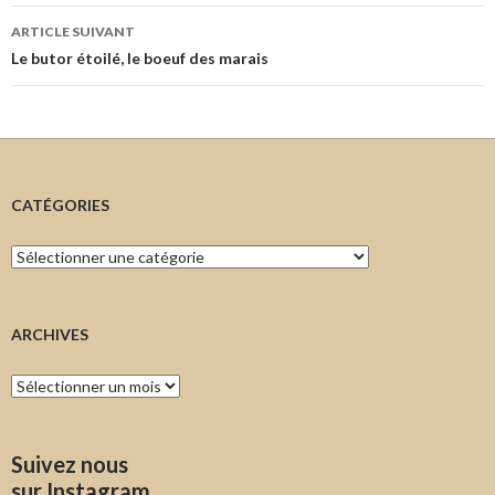
articles
ARTICLE SUIVANT
Le butor étoilé, le boeuf des marais
CATÉGORIES
Catégories
ARCHIVES
Archives
Suivez nous
sur Instagram