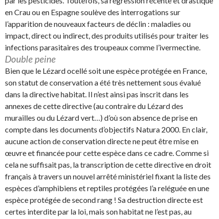
par les pesticides. Toutefois, sa régression récente et drastique
en Crau ou en Espagne soulève des interrogations sur
l’apparition de nouveaux facteurs de déclin : maladies ou
impact, direct ou indirect, des produits utilisés pour traiter les
infections parasitaires des troupeaux comme l’ivermectine.
Double peine
Bien que le Lézard ocellé soit une espèce protégée en France,
son statut de conservation a été très nettement sous évalué
dans la directive habitat. Il n’est ainsi pas inscrit dans les
annexes de cette directive (au contraire du Lézard des
murailles ou du Lézard vert…) d’où son absence de prise en
compte dans les documents d’objectifs Natura 2000. En clair,
aucune action de conservation directe ne peut être mise en
œuvre et financée pour cette espèce dans ce cadre. Comme si
cela ne suffisait pas, la transcription de cette directive en droit
français à travers un nouvel arrêté ministériel fixant la liste des
espèces d’amphibiens et reptiles protégées l’a reléguée en une
espèce protégée de second rang ! Sa destruction directe est
certes interdite par la loi, mais son habitat ne l’est pas, au