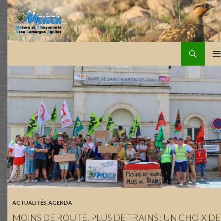
Recherche
NACICCA
ALLER
MEN
AU
PRIN
CONTENU
ACTUALITÉS
,
AGENDA
MOINS DE ROUTE, PLUS DE TRAINS : UN CHOIX DE