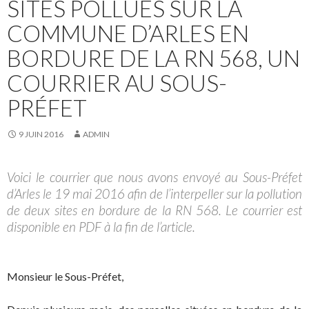
SITES POLLUÉS SUR LA
COMMUNE D’ARLES EN
BORDURE DE LA RN 568, UN
COURRIER AU SOUS-
PRÉFET
9 JUIN 2016
ADMIN
Voici le courrier que nous avons envoyé au Sous-Préfet
d’Arles le 19 mai 2016 afin de l’interpeller sur la pollution
de deux sites en bordure de la RN 568. Le courrier est
disponible en PDF à la fin de l’article.
Monsieur le Sous-Préfet,