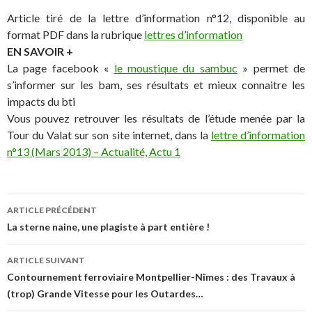
Article tiré de la lettre d’information n°12, disponible au
format PDF dans la rubrique
lettres d’information
EN SAVOIR +
La page facebook «
le moustique du sambuc
» permet de
s’informer sur les bam, ses résultats et mieux connaitre les
impacts du bti
Vous pouvez retrouver les résultats de l’étude menée par la
Tour du Valat sur son site internet, dans la
lettre d’information
n°13 (Mars 2013) – Actualité, Actu 1
Navigation
ARTICLE PRÉCÉDENT
des
La sterne naine, une plagiste à part entière !
articles
ARTICLE SUIVANT
Contournement ferroviaire Montpellier-Nîmes : des Travaux à
(trop) Grande Vitesse pour les Outardes…