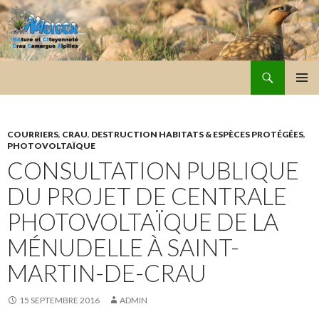
Recherche
NACICCA
ALLER
MENU
AU
PRINCI
CONTENU
COURRIERS
,
CRAU
,
DESTRUCTION HABITATS & ESPÈCES PROTÉGÉES
,
PHOTOVOLTAÏQUE
CONSULTATION PUBLIQUE
DU PROJET DE CENTRALE
PHOTOVOLTAÏQUE DE LA
MÉNUDELLE À SAINT-
MARTIN-DE-CRAU
15 SEPTEMBRE 2016
ADMIN