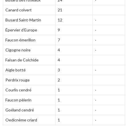
Canard colvert
21
Busard Saint-Martin
12
·
Épervier d’Europe
9
·
Faucon émerillon
7
·
Cigogne noire
4
·
Faisan de Colchide
4
Aigle botté
3
·
Perdrix rouge
2
Courlis cendré
1
·
Faucon pèlerin
1
·
Goéland cendré
1
·
Oedicnème criard
1
·