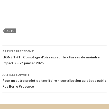
ACTU
Navigation
ARTICLE PRÉCÉDENT
des
LIGNE THT : Comptage d’oiseaux sur le « Fuseau de moindre
impact » – 26 janvier 2025
articles
ARTICLE SUIVANT
Pour un autre projet de territoire – contribution au débat public
Fos Berre Provence