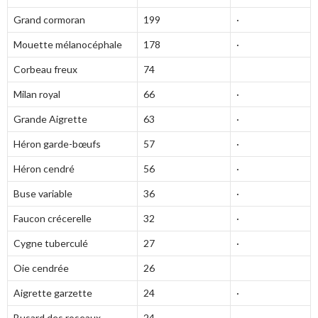
Grand cormoran
199
·
Mouette mélanocéphale
178
·
Corbeau freux
74
Milan royal
66
·
Grande Aigrette
63
·
Héron garde-bœufs
57
·
Héron cendré
56
·
Buse variable
36
·
Faucon crécerelle
32
·
Cygne tuberculé
27
·
Oie cendrée
26
Aigrette garzette
24
·
Busard des roseaux
24
·